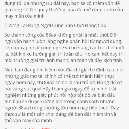
dụng tối đa những ưu đãi này, bạn sẽ có thêm vốn để
gia tăng số lần quay thưởng, qua đó mở rộng cánh cửa
may mắn của mình.
Tương Lai Rạng Ngời Cùng Sân Chơi Đẳng Cấp
Sự thành công của 88aa không phải là nhất thời. Đội
ngũ vận hành luôn lắng nghe phản hồi từ người dùng,
liên tục cập nhật công nghệ và bổ sung các trò chơi mới
lạ, bắt kịp xu hướng giải trí toàn cầu. Họ cam kết duy trì
môi trường giải trí lành mạnh, an toàn và đầy kịch tính.
Nếu bạn đang tìm kiếm một địa chỉ giải trí đỉnh cao, nơi
những giấc mơ tài chính có thể trở thành hiện thực
ngay hôm nay, thì 88aa chính là câu trả lời. Đừng để cơ
hội vàng vụt qua! Hãy tham gia ngay để tự mình trải
nghiệm những giây phút hồi hộp tột độ và biết đâu,
tên bạn sẽ được xướng lên trong danh sách những
người 88aa trúng thưởng lớn hôm nay tiếp theo! Đây
thực sự là một sân chơi đáng để bạn đặt niềm tin và
thử vận may của mình.