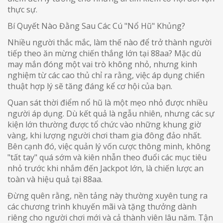
thực sự.
Bí Quyết Nào Đằng Sau Các Cú "Nổ Hũ" Khủng?
Nhiều người thắc mắc, làm thế nào để trở thành người
tiếp theo ăn mừng chiến thắng lớn tại 88aa? Mặc dù
may mắn đóng một vai trò không nhỏ, nhưng kinh
nghiệm từ các cao thủ chỉ ra rằng, việc áp dụng chiến
thuật hợp lý sẽ tăng đáng kể cơ hội của bạn.
Quan sát thời điểm nổ hũ là một mẹo nhỏ được nhiều
người áp dụng. Dù kết quả là ngẫu nhiên, nhưng các sự
kiện lớn thường được tổ chức vào những khung giờ
vàng, khi lượng người chơi tham gia đông đảo nhất.
Bên cạnh đó, việc quản lý vốn cược thông minh, không
"tất tay" quá sớm và kiên nhẫn theo đuổi các mục tiêu
nhỏ trước khi nhắm đến Jackpot lớn, là chiến lược an
toàn và hiệu quả tại 88aa.
Đừng quên rằng, nền tảng này thường xuyên tung ra
các chương trình khuyến mãi và tặng thưởng dành
riêng cho người chơi mới và cả thành viên lâu năm. Tận