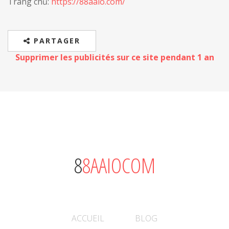
Trang chủ:
https://88aaio.com/
PARTAGER
Supprimer les publicités sur ce site pendant 1 an
88AAIOCOM
ACCUEIL
BLOG